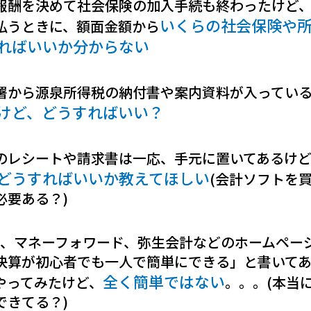
報酬を決めて社会保険の加入手続も終わったけど
いくらの社会保険や
払うときに、額面金額から
ればいいか分からない
署から源泉所得税の納付書や案内資料が入ってい
けど、どうすればいい？
のレシートや請求書は一応、手元に置いてあるけ
どうすればいいか教えてほしい
(会計ソフトを
必要ある？)
eee、マネーフォワード、弥生会計などのホームペー
決算が初心者でも一人で簡単にできる」と書いて
全く簡単ではない
やってみたけど、
。。。(本当
できてる？)