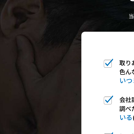
当
取り
色ん
いつ
会社
調べ
いる