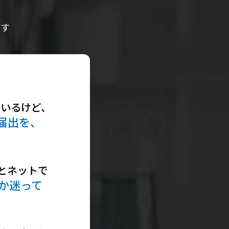
ます
ているけど、
届出を、
とネットで
か迷って