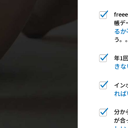
fr
帳デ
るか
う。
年1
きな
イン
れば
分か
が合