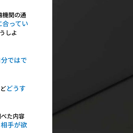
融機関の通
に合ってい
うしよ
自分ではで
どうす
けど
調べた内容
る相手が欲