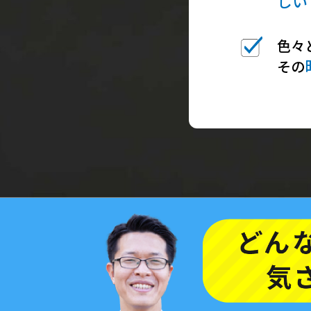
しい
色々
その