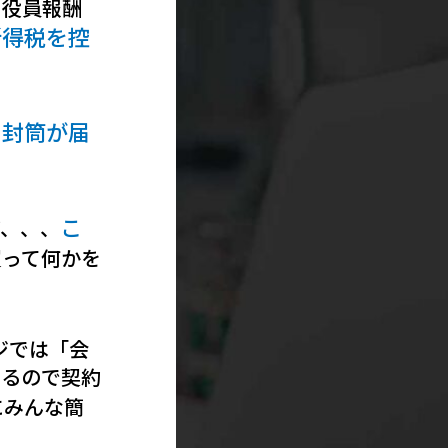
、役員報酬
所得税を控
封筒が届
る
こ
ど、、、
買って何かを
ジでは「会
あるので契約
にみんな簡