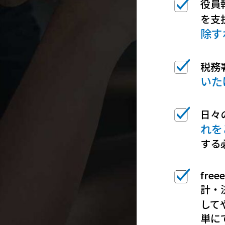
役員
を支
除す
税務
いた
日々
れを
する
fr
計・
して
単に